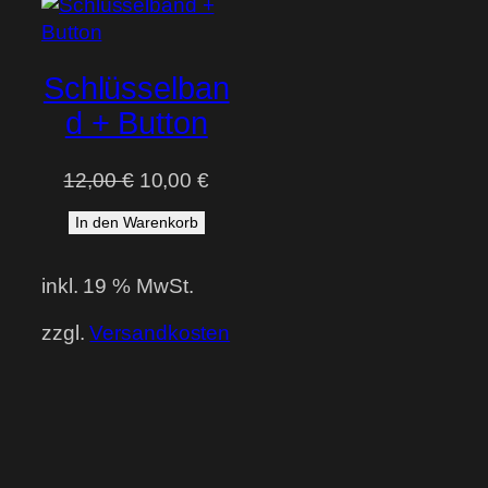
im
Angebot
Schlüsselban
d + Button
Ursprünglicher
Aktueller
12,00
€
10,00
€
Preis
Preis
In den Warenkorb
war:
ist:
12,00 €
10,00 €.
inkl. 19 % MwSt.
zzgl.
Versandkosten