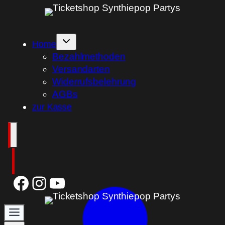
Zum
Inhalt
springen
Home
Bezahlmethoden
Versandarten
Widerrufsbelehrung
AGBs
zur Kasse
Facebook
Instagram
YouTube