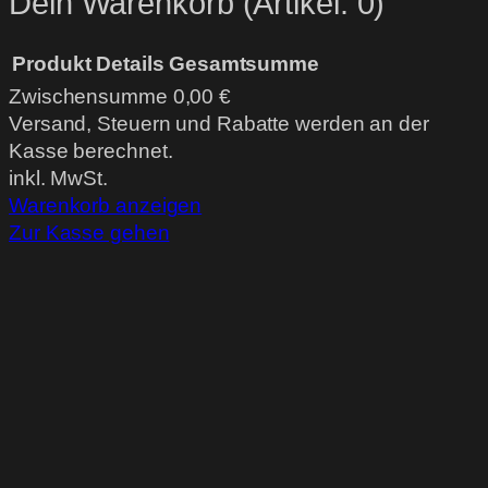
Dein Warenkorb
(Artikel: 0)
Produkt
Details
Gesamtsumme
Zwischensumme
0,00 €
Produkte
Versand, Steuern und Rabatte werden an der
Kasse berechnet.
im
inkl. MwSt.
Warenkorb
Warenkorb anzeigen
Zur Kasse gehen