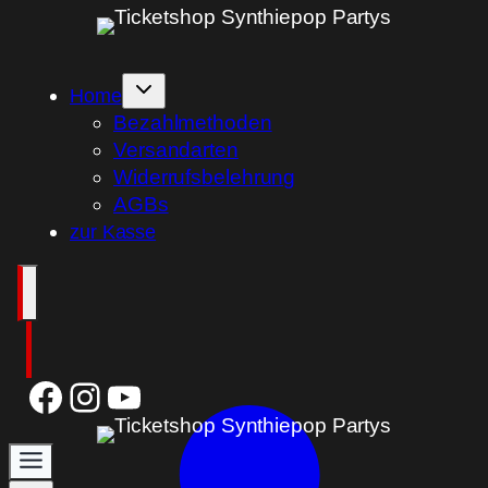
Zum
Inhalt
springen
Home
Bezahlmethoden
Versandarten
Widerrufsbelehrung
AGBs
zur Kasse
Facebook
Instagram
YouTube